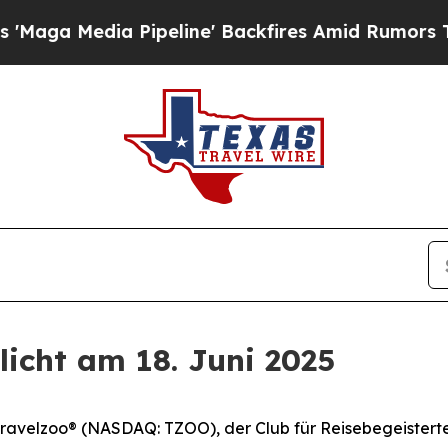
a Media Pipeline' Backfires Amid Rumors Trump W
licht am 18. Juni 2025
velzoo® (NASDAQ: TZOO), der Club für Reisebegeisterte,